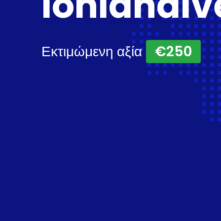
ioniandiv
Εκτιμώμενη αξία
€250