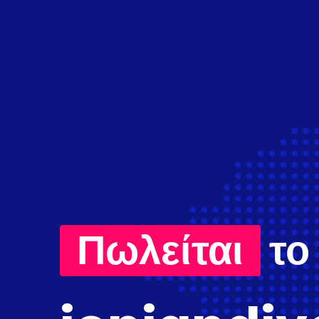
Πωλείται
το